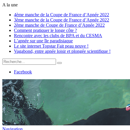
A la une
4ème manche de la Coupe de France d’Apnée 2022
3ème manche de la Coupe de France d’Apnée 2022
2ème manche de Coupe de France d’Apnée 2022
Comment pratiquer le longe côte ?
Rencontre avec les clubs de BPA et du CESMA
L’apnée sur une île paradisiaque
Le site internet Topstar Fait peau neuve !
Vagabond, entre apnée loisir et plongée scientifique !
Facebook
Navigation