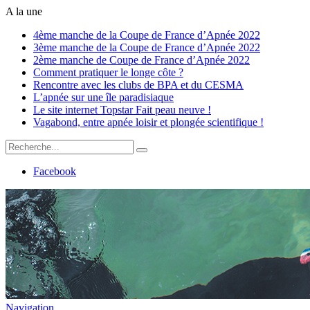
A la une
4ème manche de la Coupe de France d’Apnée 2022
3ème manche de la Coupe de France d’Apnée 2022
2ème manche de Coupe de France d’Apnée 2022
Comment pratiquer le longe côte ?
Rencontre avec les clubs de BPA et du CESMA
L’apnée sur une île paradisiaque
Le site internet Topstar Fait peau neuve !
Vagabond, entre apnée loisir et plongée scientifique !
Facebook
Navigation