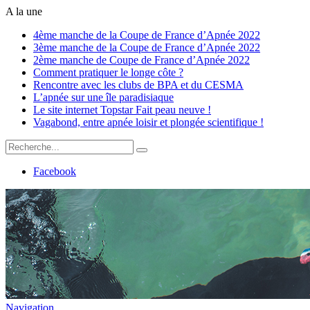
A la une
4ème manche de la Coupe de France d’Apnée 2022
3ème manche de la Coupe de France d’Apnée 2022
2ème manche de Coupe de France d’Apnée 2022
Comment pratiquer le longe côte ?
Rencontre avec les clubs de BPA et du CESMA
L’apnée sur une île paradisiaque
Le site internet Topstar Fait peau neuve !
Vagabond, entre apnée loisir et plongée scientifique !
Facebook
Navigation