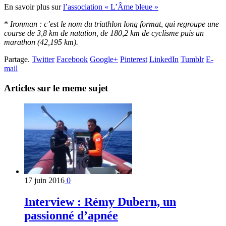
En savoir plus sur
l’association « L’Âme bleue »
*
Ironman : c’est le nom du triathlon long format, qui regroupe une
course de 3,8 km de natation, de 180,2 km de cyclisme puis un
marathon (42,195 km).
Partage.
Twitter
Facebook
Google+
Pinterest
LinkedIn
Tumblr
E-
mail
Articles sur le meme sujet
17 juin 2016
0
Interview : Rémy Dubern, un
passionné d’apnée